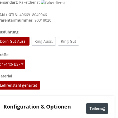
ersandart:
Paketdienst
AN / GTIN:
4066918040046
arentarifnummer:
90318020
auswählen
usführung
Dorn Gut Auss.
Ring Auss.
Ring Gut
auswählen
röße
2 1/4"x6 BSF
auswählen
aterial
Lehrenstahl gehärtet
Konfiguration & Optionen
Teilen