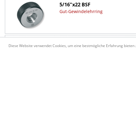
5/16"x22 BSF
Gut-Gewindelehrring
5/16"x22 BSF
Diese Website verwendet Cookies, um eine bestmögliche Erfahrung bieten
Ausschuss-Gewindelehrring
3/8"x20 BSF
Grenz-Gewindelehrdorn
(Gut + Ausschuss)
3/8"x20 BSF
Gut-Gewindelehrring