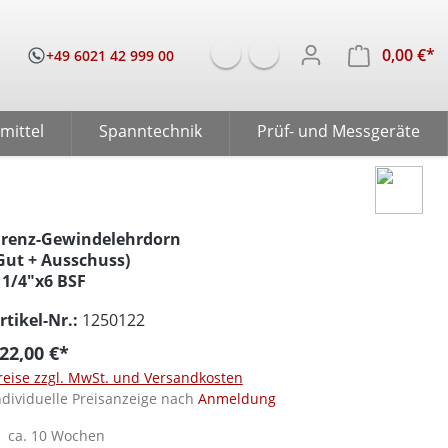
0,00 €*
W
+49 6021 42 999 00
mittel
Spanntechnik
Prüf- und Messgeräte
renz-Gewindelehrdorn
Gut + Ausschuss)
 1/4"x6 BSF
rtikel-Nr.:
1250122
22,00 €*
reise zzgl. MwSt. und Versandkosten
ndividuelle Preisanzeige nach
Anmeldung
ca. 10 Wochen