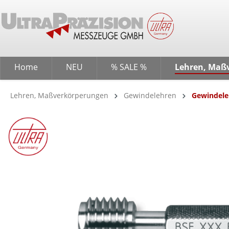
springen
Zur Hauptnavigation springen
Home
NEU
% SALE %
Lehren, Maß
Lehren, Maßverkörperungen
Gewindelehren
Gewindeleh
Bildergalerie überspringen