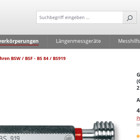
verkörperungen
Längenmessgeräte
Messhilfs
ren BSW / BSF - BS 84 / BS919
G
(
2
A
4
P
I