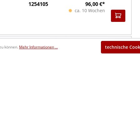
1254105
96,00 €*
ca. 10 Wochen
1255105
96,00 €*
technische Cook
 zu können.
Mehr Informationen ...
ca. 10 Wochen
1250106
110,00 €*
ca. 10 Wochen
1254106
110,00 €*
ca. 10 Wochen