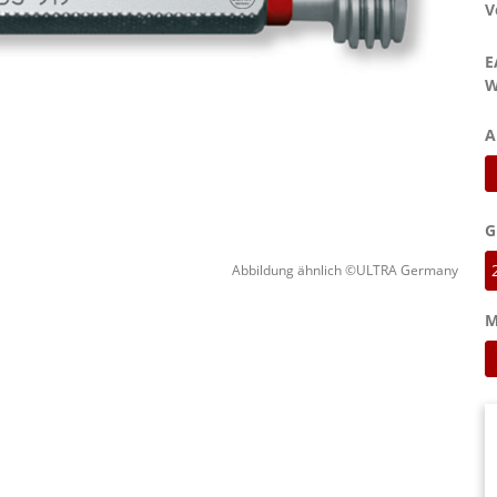
V
E
W
A
G
Abbildung ähnlich ©ULTRA Germany
M