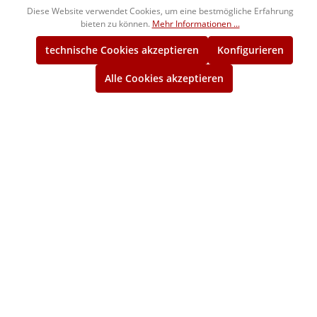
Diese Website verwendet Cookies, um eine bestmögliche Erfahrung
1240105
104,00 €*
bieten zu können.
Mehr Informationen ...
ca. 2 Wochen
technische Cookies akzeptieren
Konfigurieren
3/8" BSW
Alle Cookies akzeptieren
Gut-Gewindelehrring
1244105
108,00 €*
ca. 2 Wochen
3/8" BSW
Ausschuss-Gewindelehrring