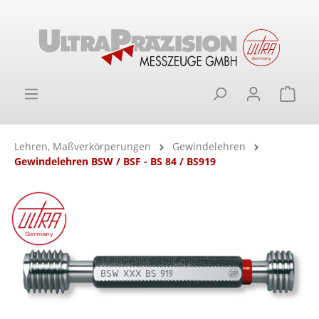
alt springen
Ware
Lehren, Maßverkörperungen
Gewindelehren
Gewindelehren BSW / BSF - BS 84 / BS919
Bildergalerie überspringen