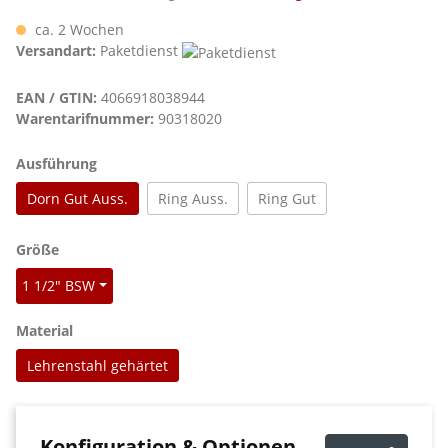
ca. 2 Wochen
Versandart:
Paketdienst
EAN / GTIN:
4066918038944
Warentarifnummer:
90318020
auswählen
Ausführung
Dorn Gut Auss.
Ring Auss.
Ring Gut
auswählen
Größe
1 1/2" BSW
auswählen
Material
Lehrenstahl gehärtet
Konfiguration & Optionen