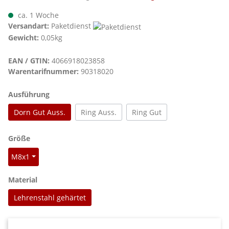
ca. 1 Woche
Versandart:
Paketdienst
Gewicht:
0,05kg
EAN / GTIN:
4066918023858
Warentarifnummer:
90318020
auswählen
Ausführung
Dorn Gut Auss.
Ring Auss.
Ring Gut
auswählen
Größe
M8x1
auswählen
Material
Lehrenstahl gehärtet