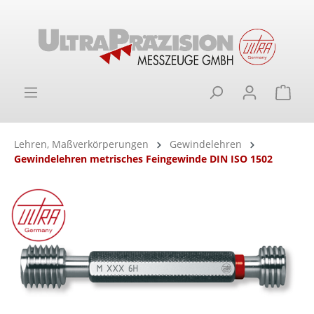
alt springen
Ware
Lehren, Maßverkörperungen
Gewindelehren
Gewindelehren metrisches Feingewinde DIN ISO 1502
Bildergalerie überspringen