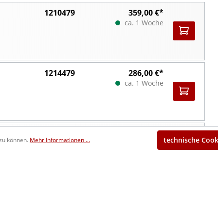
1210479
359,00 €*
ca. 1 Woche
1214479
286,00 €*
ca. 1 Woche
1215479
286,00 €*
technische Cook
 zu können.
Mehr Informationen ...
ca. 1 Woche
1210480
375,00 €*
ca. 1 Woche