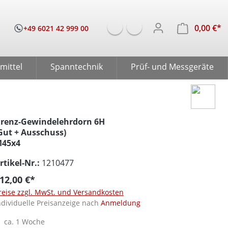
0,00 €*
W
+49 6021 42 999 00
mittel
Spanntechnik
Prüf- und Messgeräte
renz-Gewindelehrdorn 6H
Gut + Ausschuss)
45x4
rtikel-Nr.:
1210477
12,00 €*
reise zzgl. MwSt. und Versandkosten
ndividuelle Preisanzeige nach
Anmeldung
ca. 1 Woche