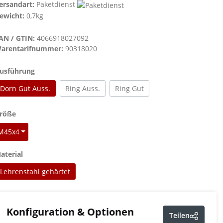
ersandart:
Paketdienst
ewicht:
0,7kg
AN / GTIN:
4066918027092
arentarifnummer:
90318020
auswählen
usführung
Dorn Gut Auss.
Ring Auss.
Ring Gut
auswählen
röße
M45x4
auswählen
aterial
Lehrenstahl gehärtet
Konfiguration & Optionen
Teilen