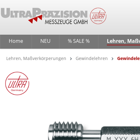
springen
Zur Hauptnavigation springen
Home
NEU
% SALE %
Lehren, Maß
Lehren, Maßverkörperungen
Gewindelehren
Gewindele
Bildergalerie überspringen