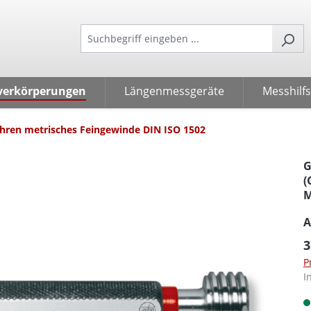
verkörperungen
Längenmessgeräte
Messhilfs
hren metrisches Feingewinde DIN ISO 1502
G
(
M
A
3
P
I