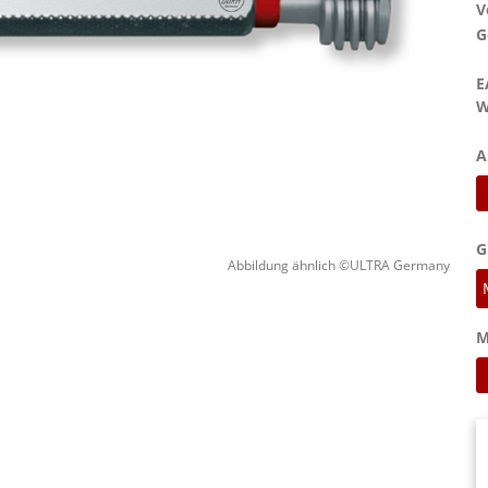
V
G
E
W
A
G
Abbildung ähnlich ©ULTRA Germany
M