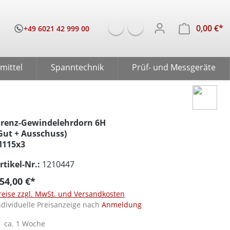
0,00 €*
W
+49 6021 42 999 00
mittel
Spanntechnik
Prüf- und Messgeräte
renz-Gewindelehrdorn 6H
Gut + Ausschuss)
115x3
rtikel-Nr.:
1210447
54,00 €*
reise zzgl. MwSt. und Versandkosten
ndividuelle Preisanzeige nach
Anmeldung
ca. 1 Woche