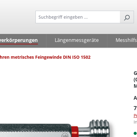
verkörperungen
Längenmessgeräte
Messhilfs
hren metrisches Feingewinde DIN ISO 1502
G
(
M
A
7
P
I