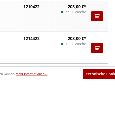
1210422
203,00 €*
ca. 1 Woche
1214422
203,00 €*
ca. 1 Woche
1215422
203,00 €*
technische Cook
 zu können.
Mehr Informationen ...
ca. 1 Woche
1210423
292,00 €*
ca. 1 Woche