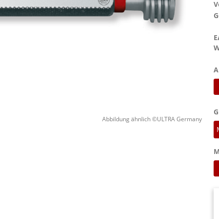
V
G
E
W
A
G
Abbildung ähnlich ©ULTRA Germany
M