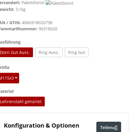
ersandart:
Paketdienst
ewicht:
3,1kg
AN / GTIN:
4066918026798
arentarifnummer:
90318020
auswählen
usführung
Dorn Gut Auss.
Ring Auss.
Ring Gut
auswählen
röße
M115x3
auswählen
aterial
Lehrenstahl gehärtet
Konfiguration & Optionen
Teilen