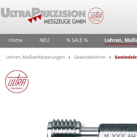
springen
Zur Hauptnavigation springen
Home
NEU
% SALE %
Lehren, Maß
Lehren, Maßverkörperungen
Gewindelehren
Gewindele
Bildergalerie überspringen