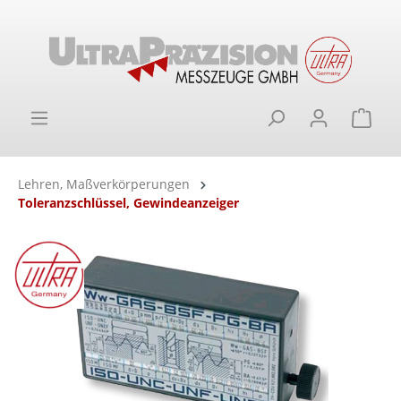
alt springen
Ware
Lehren, Maßverkörperungen
Toleranzschlüssel, Gewindeanzeiger
Bildergalerie überspringen