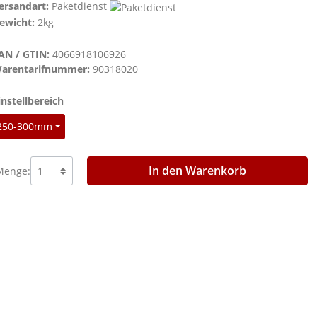
ersandart:
Paketdienst
ewicht:
2kg
AN / GTIN:
4066918106926
arentarifnummer:
90318020
auswählen
instellbereich
250-300mm
In den Warenkorb
Menge: