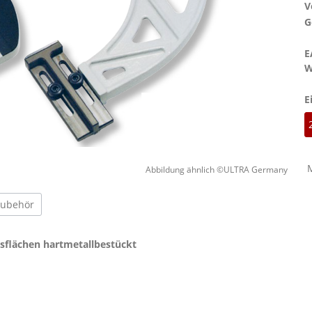
V
G
E
W
E
Abbildung ähnlich ©ULTRA Germany
Zubehör
ssflächen hartmetallbestückt