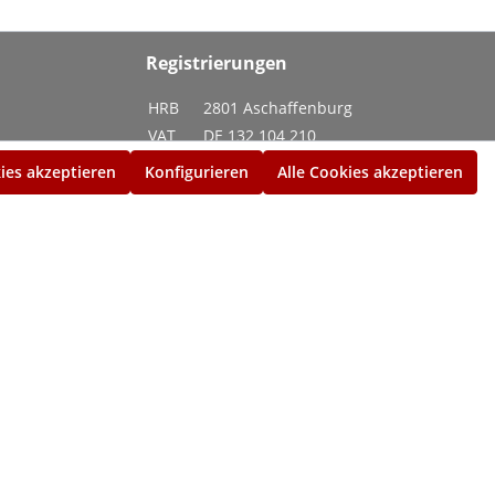
Registrierungen
HRB
2801 Aschaffenburg
VAT
DE 132 104 210
TIN
204/140/70133
ies akzeptieren
Konfigurieren
Alle Cookies akzeptieren
DUNS
319 663 969
ISO
10-7114984221
GLN
40 66918 00000 2
WEEE
DE45350537
BattG
DE 34541218
LUCID
DE3139979246184
enn nicht anders angegeben.