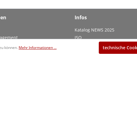
men
Infos
Katalog NEWS 2025
nagement
ISO
AGB
technische Cook
 zu können.
Mehr Informationen ...
Datenschutz
Datenschutzeinstellungen
Impressum
Kontakt
ehrwertsteuer zzgl.
Versandkosten
und ggf. Nachnahmegebühren, w
www.ultra-germany.com