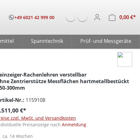
0,00 €*
W
+49 6021 42 999 00
mittel
Spanntechnik
Prüf- und Messgeräte
einzeiger-Rachenlehren verstellbar
hne Zentrierstütze Messflächen hartmetallbestückt
50-300mm
rtikel-Nr.:
1159108
.511,00 €*
reise zzgl. MwSt. und Versandkosten
ndividuelle Preisanzeige nach
Anmeldung
ca. 14 Wochen