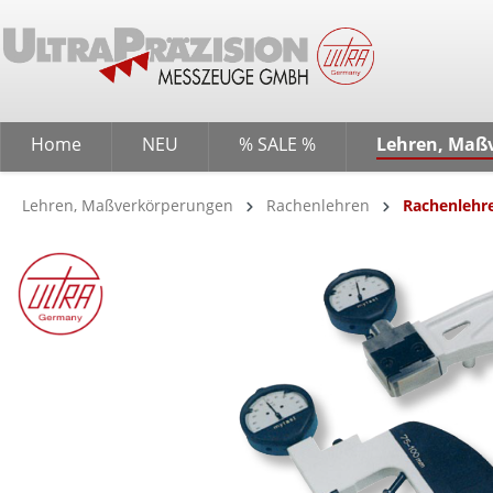
springen
Zur Hauptnavigation springen
Home
NEU
% SALE %
Lehren, Maß
Lehren, Maßverkörperungen
Rachenlehren
Rachenlehre
Bildergalerie überspringen