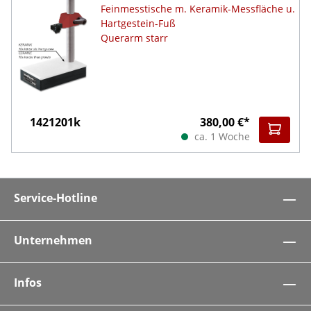
Feinmesstische m. Keramik-Messfläche u.
Hartgestein-Fuß
Querarm starr
1421201k
380,00 €*
ca. 1 Woche
Service-Hotline
Unternehmen
Infos