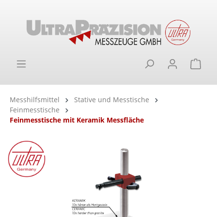
alt springen
Ware
Messhilfsmittel
Stative und Messtische
Feinmesstische
Feinmesstische mit Keramik Messfläche
Bildergalerie überspringen