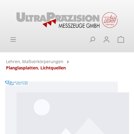
alt springen
Ware
Lehren, Maßverkörperungen
Planglasplatten, Lichtquellen
Bildergalerie überspringen