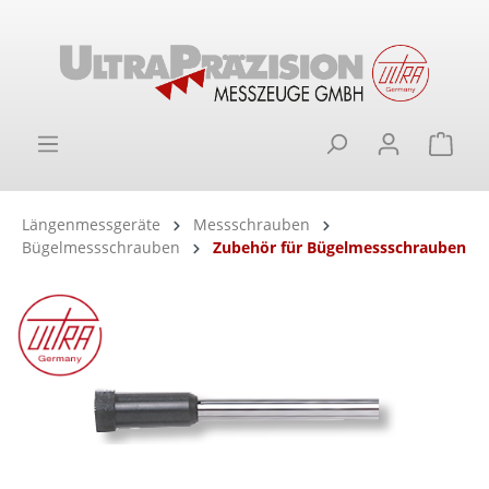
alt springen
Ware
Längenmessgeräte
Messschrauben
Bügelmessschrauben
Zubehör für Bügelmessschrauben
Bildergalerie überspringen