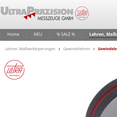
springen
Zur Hauptnavigation springen
Home
NEU
% SALE %
Lehren, Maß
Lehren, Maßverkörperungen
Gewindelehren
Gewindele
Bildergalerie überspringen