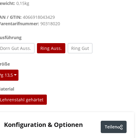
ewicht:
0,15kg
AN / GTIN:
4066918043429
arentarifnummer:
90318020
auswählen
usführung
Dorn Gut Auss.
Ring Auss.
Ring Gut
auswählen
röße
Pg 13,5
auswählen
aterial
Lehrenstahl gehärtet
Konfiguration & Optionen
Teilen