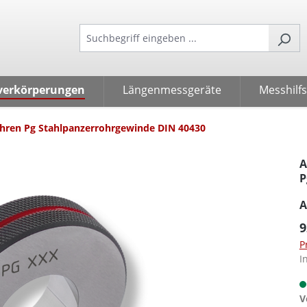
verkörperungen
Längenmessgeräte
Messhilfs
hren Pg Stahlpanzerrohrgewinde DIN 40430
A
P
A
9
P
I
V