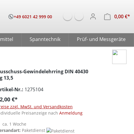
0,00 €*
W
+49 6021 42 999 00
mittel
Spanntechnik
Prüf- und Messgeräte
usschuss-Gewindelehrring DIN 40430
g 13,5
rtikel-Nr.:
1275104
2,00 €*
reise zzgl. MwSt. und Versandkosten
ndividuelle Preisanzeige nach
Anmeldung
ca. 1 Woche
ersandart:
Paketdienst