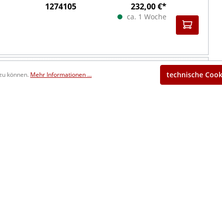
1274105
232,00 €*
ca. 1 Woche
1275105
96,00 €*
technische Cook
 zu können.
Mehr Informationen ...
ca. 1 Woche
30
1272106
182,00 €*
ca. 1 Woche
1274106
282,00 €*
ca. 1 Woche