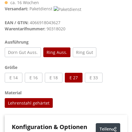
ca. 16 Wochen
Versandart:
Paketdienst
EAN / GTIN:
4066918043627
Warentarifnummer:
90318020
auswählen
Ausführung
Dorn Gut Auss.
Ring Auss.
Ring Gut
auswählen
Größe
E 14
E 16
E 18
E 27
E 33
auswählen
Material
Lehrenstahl gehärtet
Konfiguration & Optionen
Teilen