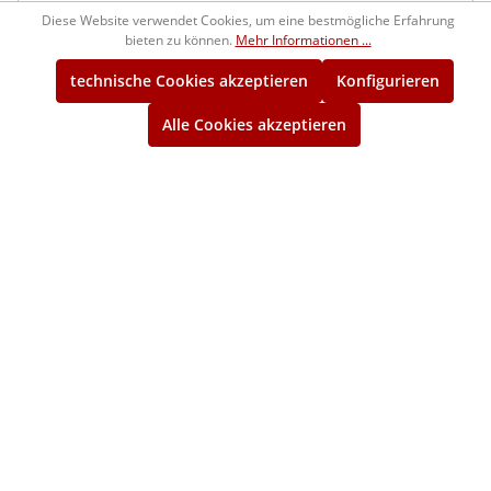
Diese Website verwendet Cookies, um eine bestmögliche Erfahrung
1280105
480,00 €*
bieten zu können.
Mehr Informationen ...
ca. 16 Wochen
technische Cookies akzeptieren
Konfigurieren
E 33
Alle Cookies akzeptieren
Gut-Gewindelehrring DIN 40400
1284105
1.069,00 €*
ca. 16 Wochen
E 33
Ausschuss-Gewindelehrring DIN 40400