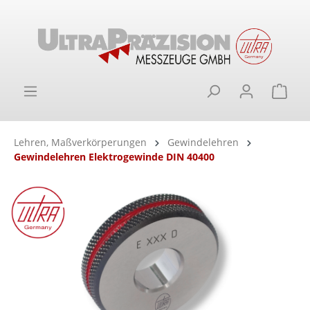
alt springen
Ware
Lehren, Maßverkörperungen
Gewindelehren
Gewindelehren Elektrogewinde DIN 40400
Bildergalerie überspringen