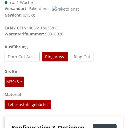
ca. 1 Woche
Versandart:
Paketdienst
Gewicht:
0,15kg
EAN / GTIN:
4066918035813
Warentarifnummer:
90318020
auswählen
Ausführung
Dorn Gut Auss.
Ring Auss.
Ring Gut
auswählen
Größe
M39x3
auswählen
Material
Lehrenstahl gehärtet
Konfiguration & Optionen