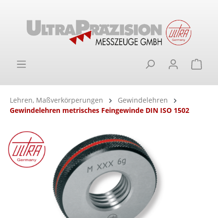
alt springen
Ware
Lehren, Maßverkörperungen
Gewindelehren
Gewindelehren metrisches Feingewinde DIN ISO 1502
Bildergalerie überspringen