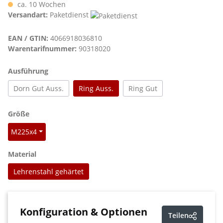
ca. 10 Wochen
Versandart:
Paketdienst
EAN / GTIN:
4066918036810
Warentarifnummer:
90318020
auswählen
Ausführung
Dorn Gut Auss.
Ring Auss.
Ring Gut
auswählen
Größe
M225x4
auswählen
Material
Lehrenstahl gehärtet
Konfiguration & Optionen
Teilen