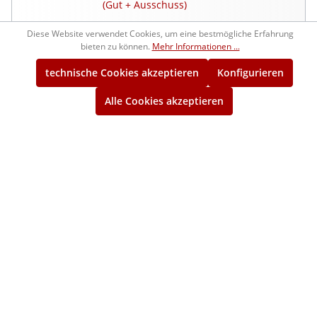
(Gut + Ausschuss)
Diese Website verwendet Cookies, um eine bestmögliche Erfahrung
1210479
359,00 €*
bieten zu können.
Mehr Informationen ...
ca. 1 Woche
technische Cookies akzeptieren
Konfigurieren
M52x4
Alle Cookies akzeptieren
Gut-Gewindelehrring 6g
1214479
286,00 €*
ca. 1 Woche
M52x4
Ausschuss-Gewindelehrring 6g