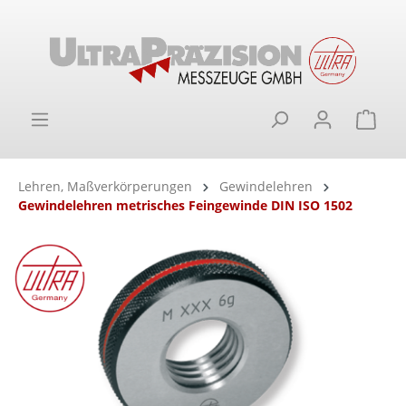
alt springen
Ware
Lehren, Maßverkörperungen
Gewindelehren
Gewindelehren metrisches Feingewinde DIN ISO 1502
Bildergalerie überspringen