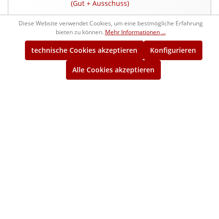
(Gut + Ausschuss)
Diese Website verwendet Cookies, um eine bestmögliche Erfahrung
1210210
93,00 €*
bieten zu können.
Mehr Informationen ...
ca. 1 Woche
technische Cookies akzeptieren
Konfigurieren
M17x1,5
Alle Cookies akzeptieren
Gut-Gewindelehrring 6g
1214210
96,50 €*
ca. 1 Woche
M17x1,5
Ausschuss-Gewindelehrring 6g