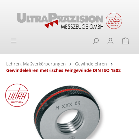
alt springen
Ware
Lehren, Maßverkörperungen
Gewindelehren
Gewindelehren metrisches Feingewinde DIN ISO 1502
Bildergalerie überspringen