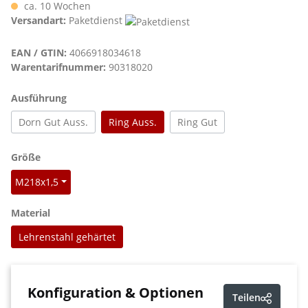
ca. 10 Wochen
Versandart:
Paketdienst
EAN / GTIN:
4066918034618
Warentarifnummer:
90318020
auswählen
Ausführung
Dorn Gut Auss.
Ring Auss.
Ring Gut
auswählen
Größe
M218x1,5
auswählen
Material
Lehrenstahl gehärtet
Konfiguration & Optionen
Teilen