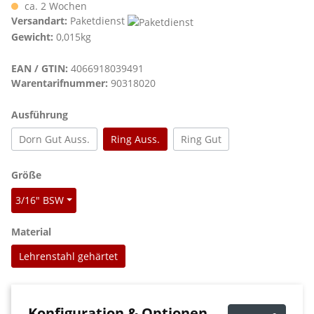
ca. 2 Wochen
Versandart:
Paketdienst
Gewicht:
0,015kg
EAN / GTIN:
4066918039491
Warentarifnummer:
90318020
auswählen
Ausführung
Dorn Gut Auss.
Ring Auss.
Ring Gut
auswählen
Größe
3/16" BSW
auswählen
Material
Lehrenstahl gehärtet
Konfiguration & Optionen