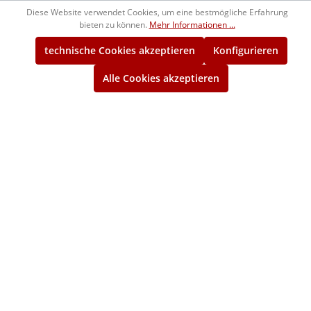
Diese Website verwendet Cookies, um eine bestmögliche Erfahrung
1240105
104,00 €*
bieten zu können.
Mehr Informationen ...
ca. 2 Wochen
technische Cookies akzeptieren
Konfigurieren
3/8" BSW
Alle Cookies akzeptieren
Gut-Gewindelehrring
1244105
108,00 €*
ca. 2 Wochen
3/8" BSW
Ausschuss-Gewindelehrring