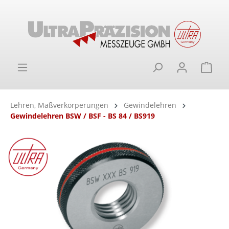
alt springen
Ware
Lehren, Maßverkörperungen
Gewindelehren
Gewindelehren BSW / BSF - BS 84 / BS919
Bildergalerie überspringen