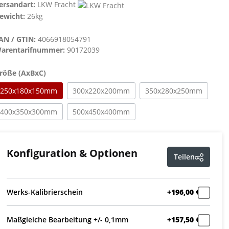
ersandart:
LKW Fracht
ewicht:
26kg
AN / GTIN:
4066918054791
arentarifnummer:
90172039
auswählen
röße (AxBxC)
250x180x150mm
300x220x200mm
350x280x250mm
400x350x300mm
500x450x400mm
Konfiguration & Optionen
Teilen
Werks-Kalibrierschein
+196,00 €
Maßgleiche Bearbeitung +/- 0,1mm
+157,50 €