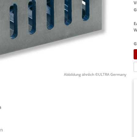
V
G
E
W
G
Abbildung ähnlich ©ULTRA Germany
n
en