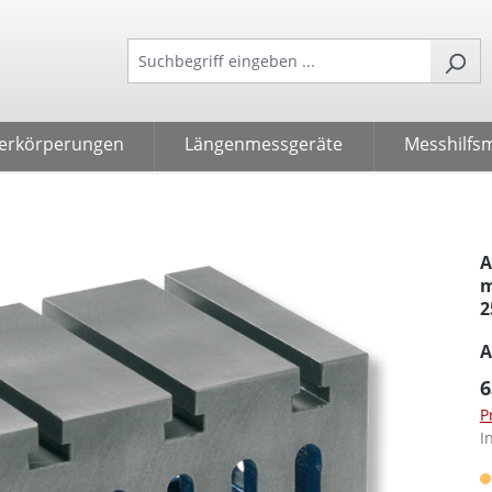
erkörperungen
Längenmessgeräte
Messhilfsm
A
m
2
A
6
P
I