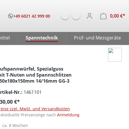
0,00 €*
W
+49 6021 42 999 00
ittel
Spanntechnik
Prüf- und Messgeräte
ufspannwürfel, Spezialguss
it T-Nuten und Spannschlitzen
50x180x150mm 14/16mm GG-3
rtikel-Nr.:
1461101
30,00 €*
reise zzgl. MwSt. und Versandkosten
ndividuelle Preisanzeige nach
Anmeldung
ca. 8 Wochen