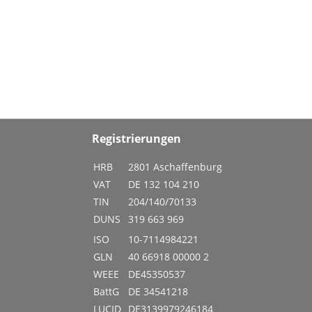
Registrierungen
HRB
2801 Aschaffenburg
VAT
DE 132 104 210
TIN
204/140/70133
DUNS
319 663 969
ISO
10-7114984221
GLN
40 66918 00000 2
WEEE
DE45350537
BattG
DE 34541218
LUCID
DE3139979246184