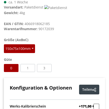
ca. 1 Woche
Versandart:
Paketdienst
Gewicht:
4kg
EAN / GTIN:
4066918062185
Warentarifnummer:
90172039
auswählen
Größe (AxBxC)
150x75x100mm
auswählen
Güte
0
1
3
Konfiguration & Optionen
Teilen
Werks-Kalibrierschein
+171,00 €