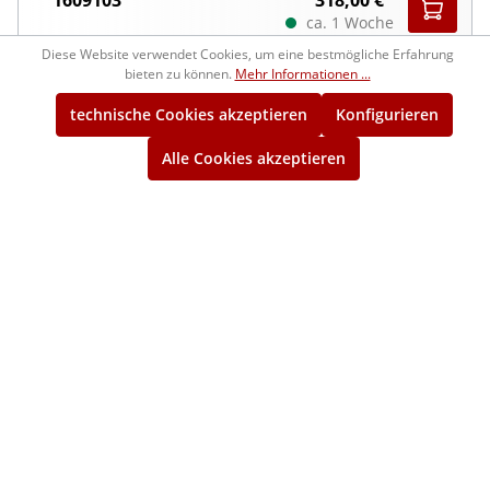
ca. 1 Woche
Diese Website verwendet Cookies, um eine bestmögliche Erfahrung
bieten zu können.
Mehr Informationen ...
400x225x300/24mm GG-3
Aufspannwinkel, Spezialguss ULTRA active
technische Cookies akzeptieren
Konfigurieren
mit Spannschlitzen
Alle Cookies akzeptieren
1609105
516,00 €*
ca. 1 Woche
500x300x400/24mm GG-3
Aufspannwinkel, Spezialguss ULTRA active
mit Spannschlitzen
1609106
873,00 €*
ca. 1 Woche
600x350x500/24mm GG-3