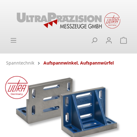
alt springen
Ware
Spanntechnik
Aufspannwinkel, Aufspannwürfel
Bildergalerie überspringen