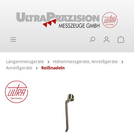
alt springen
Ware
Längenmessgeräte
Höhenmessgeräte, Anreißgeräte
Anreißgeräte
Reißnadeln
Bildergalerie überspringen