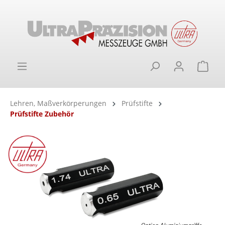
alt springen
Ware
Lehren, Maßverkörperungen
Prüfstifte
Prüfstifte Zubehör
Bildergalerie überspringen